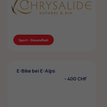
Sport - Gesundheit
Chrysalide, Wellnesszentrum
E-Bike bei E-Alps
Chrysalide Wellnesszentrum offeriert den
Mitgliedern der ZMLP-Verbände einen
- 400 CHF
Rabatt von 25%.
Sport - Gesundheit