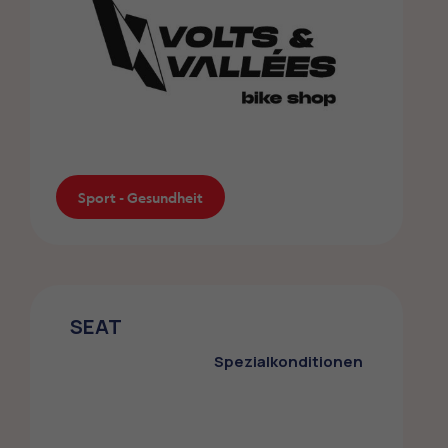
Sport - Gesundheit
Volts & Vallées bike shop
SEAT
Die ZMLP-Mitglieder profitieren von einem
Sonderangebot beim Fahrradkauf
Spezialkonditionen
Sport - Gesundheit