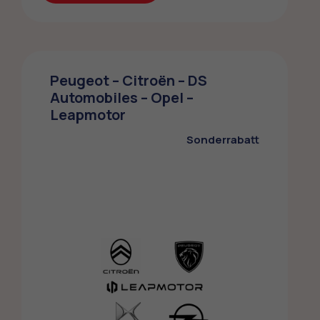
Fitness Iconic
Peugeot – Citroën – DS
Sonderangebot für ZMLP-Mitglieder beim
Automobiles – Opel –
Fitness Iconic
Leapmotor
Sport - Gesundheit
Sonderrabatt