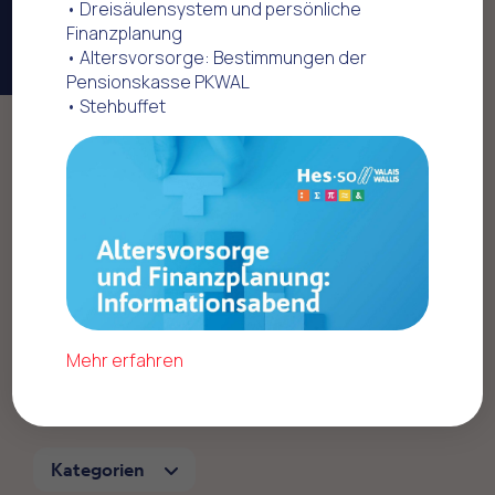
• Dreisäulensystem und persönliche
Finanzplanung
• Altersvorsorge: Bestimmungen der
Pensionskasse PKWAL
• Stehbuffet
Home
Kommerzielle Angebote
Profitieren Sie von
attraktiven Angeboten
indem Sie Mitglied
Mehr erfahren
werden
Kategorien