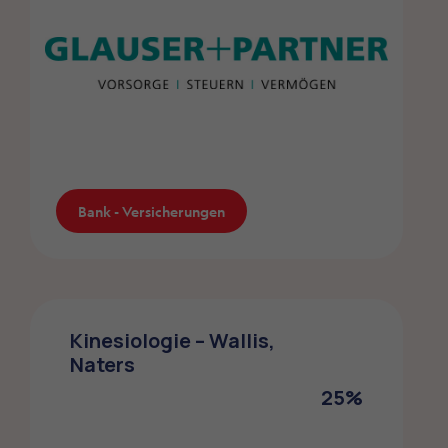
Bank - Versicherungen
Glauser + Partner Vorsorge AG
Kinesiologie – Wallis,
Glauser+Partner offeriert den Mitgliedern
Naters
der Verbände des ZMLP eine persönliche
Pensionsplanung zu Sonderkonditionen.
25%
Bank - Versicherungen