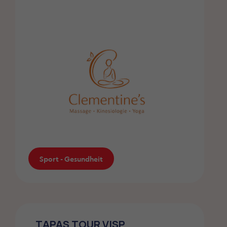
Sport - Gesundheit
Kinesiologie – Wallis, Naters
TAPAS TOUR VISP
ZMLP-Mitglieder profitieren von 25%