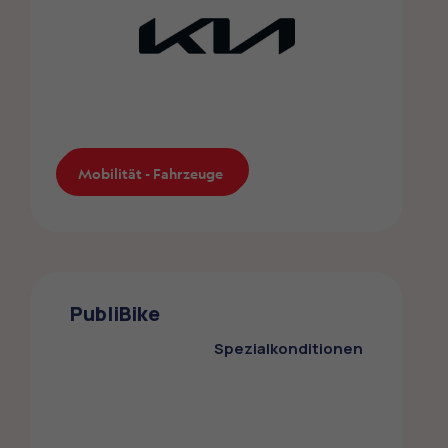
Mobilität - Fahrzeuge
Mobilität - Fahrzeuge
KIA
Die ZMLP-Mitglieder profitieren von einem
PubliBike
Sonderrabatt bei KIA
Spezialkonditionen