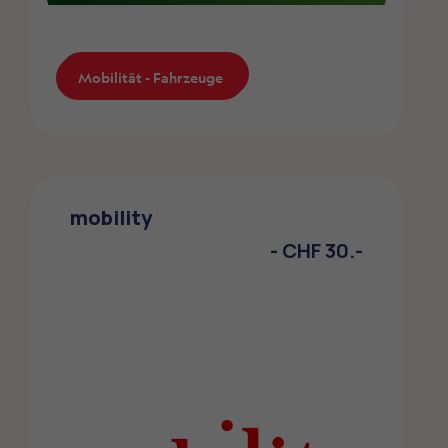
Mobilität - Fahrzeuge
Mobilität - Fahrzeuge
Europcar
Die ZMLP-Mitglieder profitieren von ca.
mobility
12% Vergünstigung beim Mieten Ihres
- CHF 30.-
Fahrzeuges.