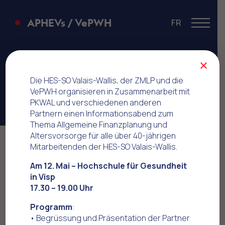
APHEVs / VePWH
FR
Menu
Mobilität -
×
Fahrzeuge
Die HES-SO Valais-Wallis, der ZMLP und die
VePWH organisieren in Zusammenarbeit mit
PKWAL und verschiedenen anderen
Partnern einen Informationsabend zum
Thema Allgemeine Finanzplanung und
Altersvorsorge für alle über 40-jährigen
Mitarbeitenden der HES-SO Valais-Wallis.
Home
Offres commerciales
Mobilität - Fahrzeuge
Am 12. Mai – Hochschule für Gesundheit
in Visp
17.30 – 19.00 Uhr
SEAT
Programm
:
• Begrüssung und Präsentation der Partner
Spezialkonditionen