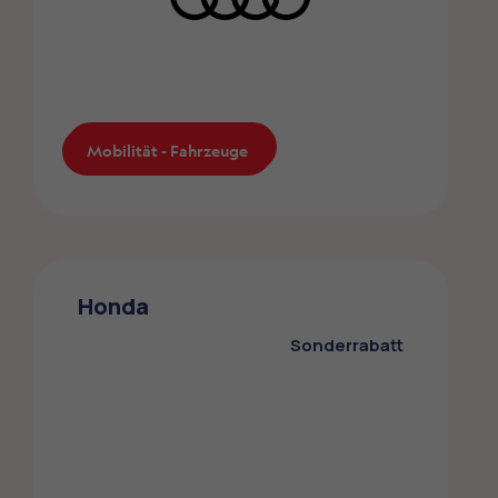
Mobilität - Fahrzeuge
Mobilität - Fahrzeuge
Audi
Die ZMLP-Mitglieder profitieren von einem
Honda
Sonderrabatt bei Audi
Sonderrabatt