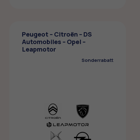
CUPRA
Die ZMLP-Mitglieder profitieren von einem
Peugeot – Citroën – DS
Sonderrabatt bei CUPRA
Automobiles – Opel –
Leapmotor
Sonderrabatt