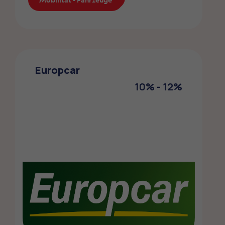
Ford
Die ZMLP-Mitglieder profitieren von einem
Europcar
Sonderrabatt bei Ford
10% - 12%