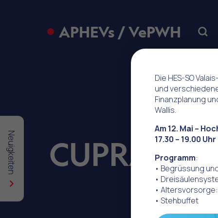
APHEVs / VePWH
Sear
Die HES-SO Valais
und verschiedene
Finanzplanung und
Wallis.
Am 12. Mai – Hoc
Neuigkeiten
17.30 – 19.00 Uhr
CUPRA
Programm
:
• Begrüssung und
• Dreisäulensyst
• Altersvorsorg
• Stehbuffet