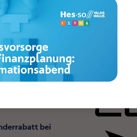
- Fahrzeuge
CUPRA
nderrabatt bei