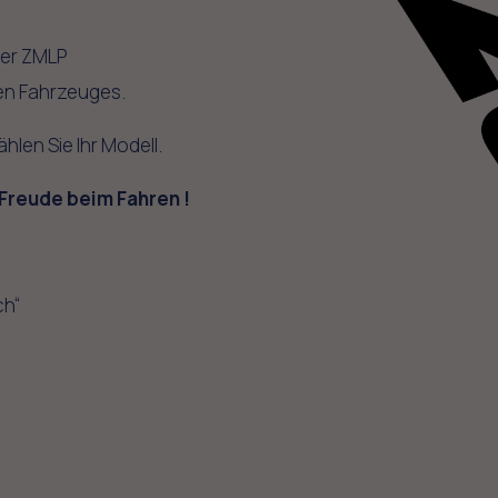
der ZMLP
en Fahrzeuges.
hlen Sie Ihr Modell.
 Freude beim Fahren !
ch“