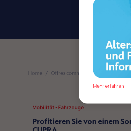
Home
Offres commerciales
Mobilität 
Mehr erfahren
Mobilität - Fahrzeuge
Profitieren Sie von einem So
CUPRA