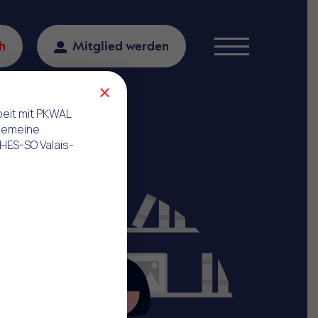
h
Mitglied werden
Menu
×
beit mit PKWAL
gemeine
 HES-SO Valais-