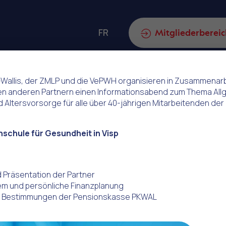
FR
ch
Mitgliederbereic
-Wallis, der ZMLP und die VePWH organisieren in Zusammenar
n anderen Partnern einen Informationsabend zum Thema All
 Altersvorsorge für alle über 40-jährigen Mitarbeitenden der
hschule für Gesundheit in Visp
 Präsentation der Partner
em und persönliche Finanzplanung
e: Bestimmungen der Pensionskasse PKWAL