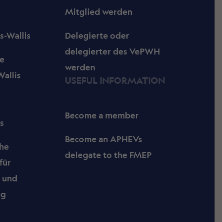
Mitglied werden
s-Wallis
Delegierte oder
delegierter des VePWH
e
werden
allis
USEFUL INFORMATION
Become a member
s
Become an APHEVs
che
delegate to the FMEP
für
- und
ng