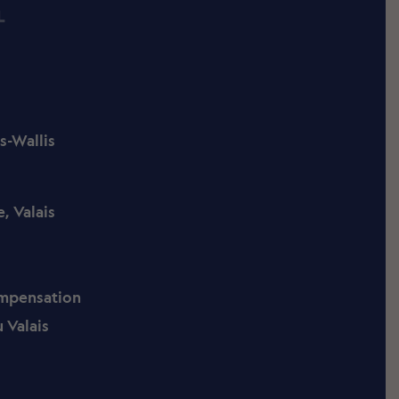
L
s-Wallis
, Valais
ompensation
 Valais