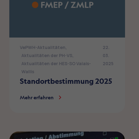
VePWH-Aktualitäten
,
22.
Aktualitäten der PH-VS
,
03.
Aktualitäten der HES-SO Valais-
2025
Wallis
Standortbestimmung 2025
Mehr erfahren