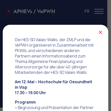
APHEVs / VePWH
FR
Menu
Neuigkeiten
×
Die HES-SO Valais-Wallis, der ZMLP und die
VePWH organisieren in Zusammenarbeit mit
PKWAL und verschiedenen anderen
Partnern einen Informationsabend zum
Thema Allgemeine Finanzplanung und
Altersvorsorge für alle über 40-jährigen
Mitarbeitenden der HES-SO Valais-Wallis.
Am 12. Mai – Hochschule für Gesundheit
in Visp
17.30 – 19.00 Uhr
Programm
:
• Begrüssung und Präsentation der Partner