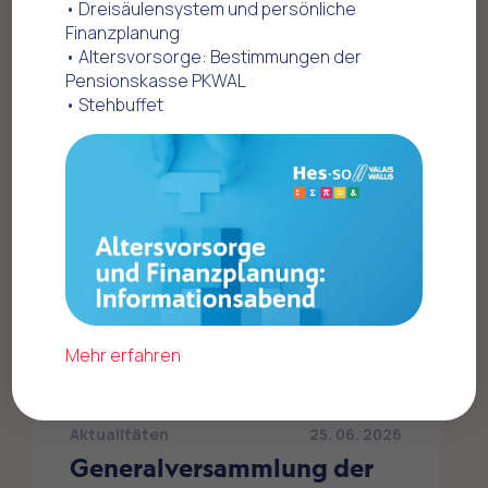
• Dreisäulensystem und persönliche
Finanzplanung
Home
Neuigkeiten
• Altersvorsorge: Bestimmungen der
Pensionskasse PKWAL
Alle Nachrichten
• Stehbuffet
Mehr erfahren
Aktualitäten
25. 06. 2026
Generalversammlung der