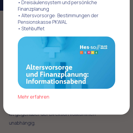
• Dreisäulensystem und persönliche
Finanzplanung
• Altersvorsorge: Bestimmungen der
Pensionskasse PKWAL
Home
PH-Reglement des VePWH
• Stehbuffet
PH-VS Verein des VePWH
Verband des Personals der PH-VS
Der vereinsrechtliche, gewerkschaftliche Verband
des Personals der PH-VS (VeP PH-VS) innerhalb
Mehr erfahren
des VePWH ist ein externes Organ der PH-VS und
ist gegenüber der Direktion vollkommen
unabhängig.