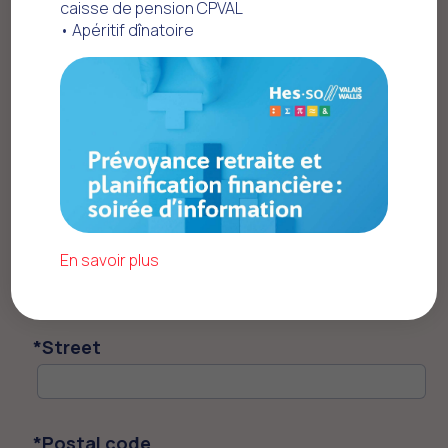
caisse de pension CPVAL
• Apéritif dînatoire
*
Last name
*
First name
*
Birthdate
En savoir plus
*
Street
*
Postal code