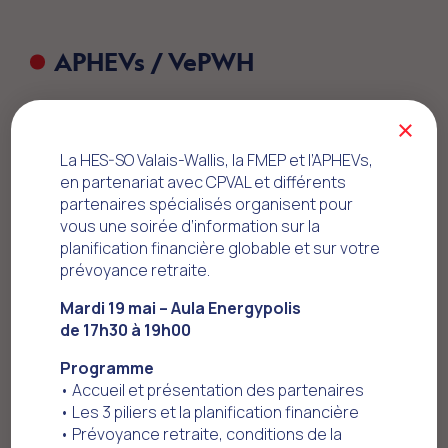
APHEVs / VePWH
×
La HES-SO Valais-Wallis, la FMEP et l’APHEVs,
en partenariat avec CPVAL et différents
partenaires spécialisés organisent pour
vous une soirée d’information sur la
planification financière globable et sur votre
prévoyance retraite.
Mardi 19 mai – Aula Energypolis
Sign up
de 17h30 à 19h00
Programme
• Accueil et présentation des partenaires
*
Title
• Les 3 piliers et la planification financière
• Prévoyance retraite, conditions de la
Select an option