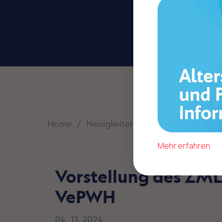
Home
Neuigkeiten
VePWH-Aktualität
Mehr erfahren
Vorstellung des ZML
VePWH
04. 11. 2024