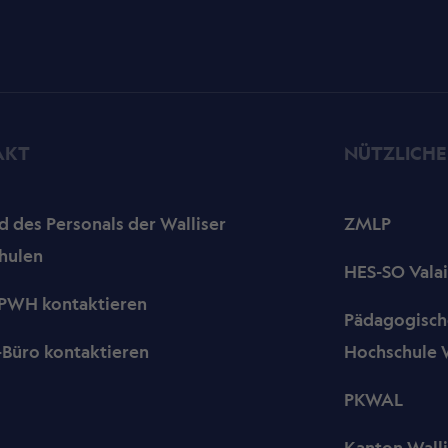
AKT
NÜTZLICHE
 des Personals der Walliser
ZMLP
hulen
HES-SO Valai
PWH kontaktieren
Pädagogisch
-Büro kontaktieren
Hochschule W
PKWAL
Kanton Walli