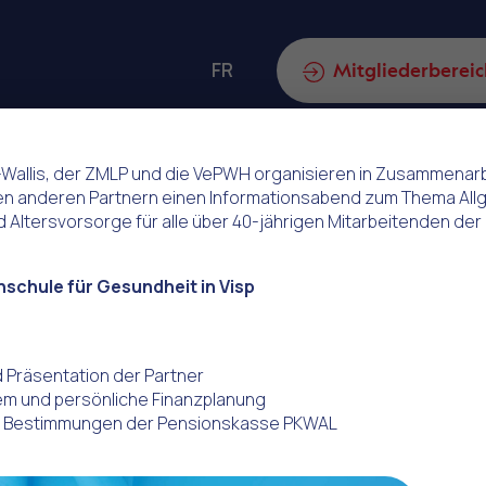
FR
ch
Mitgliederbereic
-Wallis, der ZMLP und die VePWH organisieren in Zusammenar
n anderen Partnern einen Informationsabend zum Thema All
 Altersvorsorge für alle über 40-jährigen Mitarbeitenden der
g des ZMLP
hschule für Gesundheit in Visp
ePWH
 Präsentation der Partner
em und persönliche Finanzplanung
e: Bestimmungen der Pensionskasse PKWAL