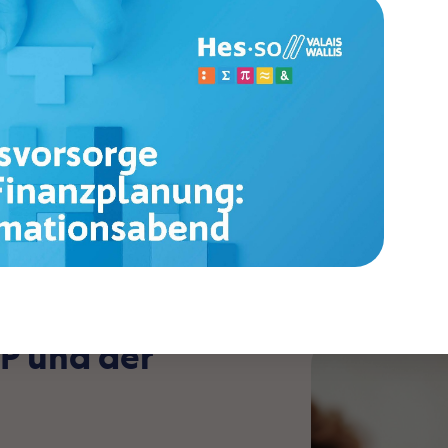
en
Vorstellung des ZMLP und der VePWH
P und der