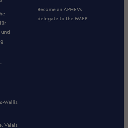
Become an APHEVs
che
delegate to the FMEP
für
- und
ng
L
s-Wallis
, Valais