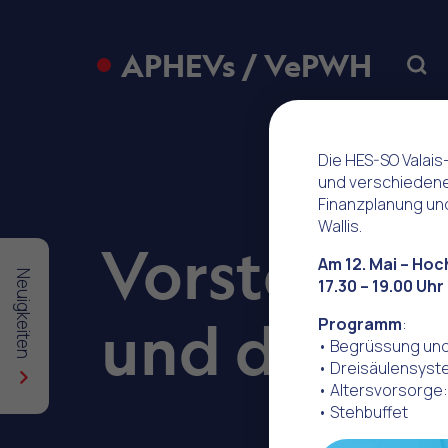
APHEVs / VePWH
Sear
Die HES-SO Valais
und verschiedene
Finanzplanung und
Wallis.
Vorstellun
Am 12. Mai – Hoc
Neuigkeiten
17.30 – 19.00 Uhr
und der V
Programm
:
• Begrüssung und
• Dreisäulensyst
• Altersvorsorg
• Stehbuffet