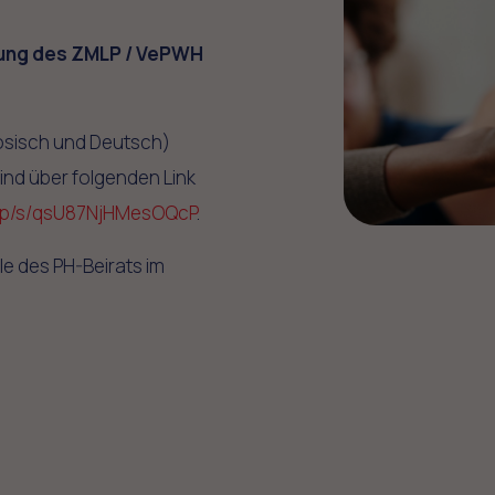
lung des ZMLP / VePWH
zösisch und Deutsch)
ind über folgenden Link
.php/s/qsU87NjHMesOQcP
.
le des PH-Beirats im