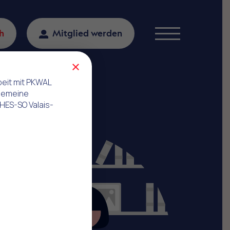
h
Mitglied werden
Menu
×
beit mit PKWAL
gemeine
 HES-SO Valais-