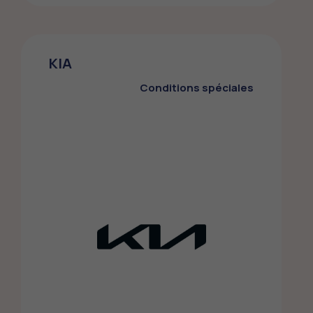
Swiss Life Select
KIA
Swiss Life Select propose aux membres
FMEP un conseil global au niveau de la
Conditions spéciales
prévoyance, des investissements, de la
fiscalité, des hypothèques et des
assurances.
Banque - assurances