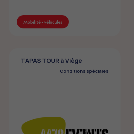
Mobilité - véhicules
Peugeot – Citroën – DS
Automobiles – Opel – Leapmotor
TAPAS TOUR à Viège
Les membres FMEP bénéficient de
Conditions spéciales
conditions avantageuses sur l’achat d’un
véhicule des marques Peugeot – Citroën –
DS Automobiles – Opel – Leapmotor.
Mobilité - véhicules