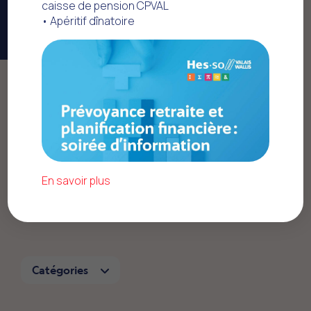
caisse de pension CPVAL
• Apéritif dînatoire
Home
Offres commerciales
Profitez d’offres
En savoir plus
intéressantes
en devenant membre
Catégories