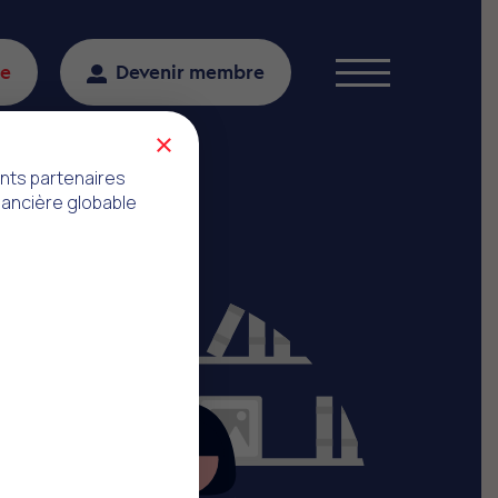
re
Devenir membre
Menu
×
ents partenaires
inancière globable