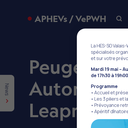
APHEVs / VePWH
Sear
La HES-SO Valais-W
spécialisés organi
Peugeot – C
et sur votre prév
Mardi 19 mai – A
de 17h30 à 19h0
Automobile
Programme
News
• Accueil et prés
• Les 3 piliers et l
Leapmotor
• Prévoyance retr
• Apéritif dînatoir