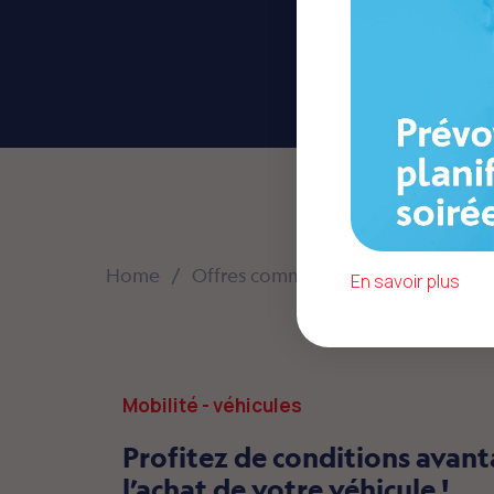
Home
Offres commerciales
Mobilité -
En savoir plus
Mobilité - véhicules
Profitez de conditions avan
l’achat de votre véhicule !