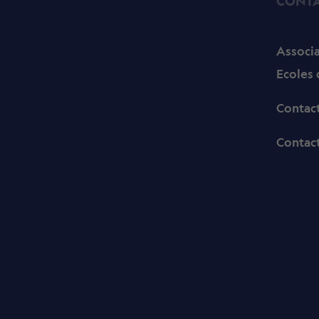
CONT
Associa
Ecoles 
Contac
Contact