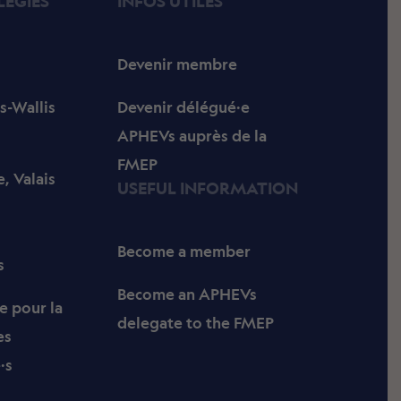
LÉGIÉS
INFOS UTILES
Devenir membre
s-Wallis
Devenir délégué·e
APHEVs auprès de la
FMEP
, Valais
USEFUL INFORMATION
Become a member
s
Become an APHEVs
e pour la
delegate to the FMEP
es
·s