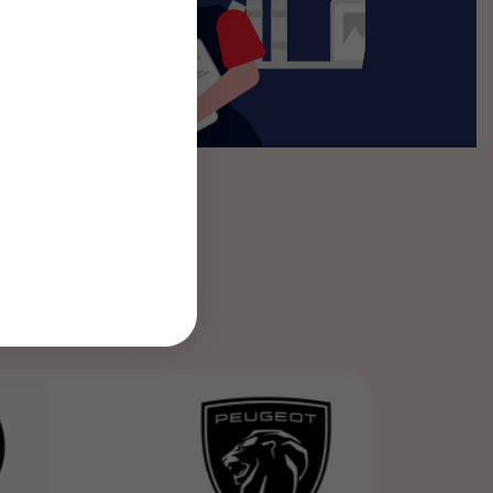
l – Leapmotor