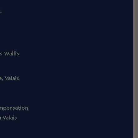
L
s-Wallis
, Valais
ompensation
 Valais