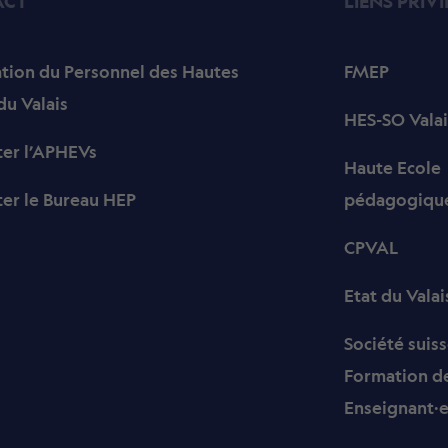
ACT
LIENS PRIVI
tion du Personnel des Hautes
FMEP
du Valais
HES-SO Valai
ter l’APHEVs
Haute Ecole
er le Bureau HEP
pédagogique
CPVAL
Etat du Valai
Société suiss
Formation d
Enseignant·e