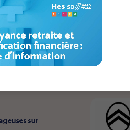
 véhicules
Peugeot – Citroën – DS Automobiles – Ope
tageuses sur