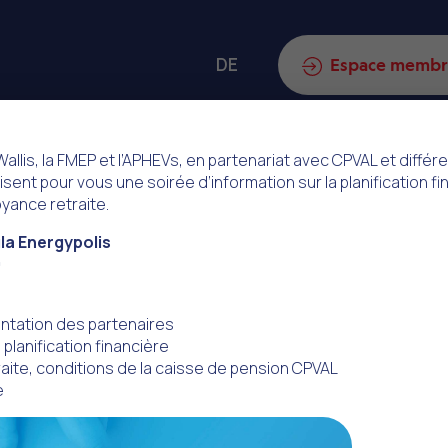
DE
ch
Espace memb
allis, la FMEP et l’APHEVs, en partenariat avec CPVAL et différ
sent pour vous une soirée d’information sur la planification f
itroën – DS
oyance retraite.
ula Energypolis
0
s – Opel –
entation des partenaires
a planification financière
aite, conditions de la caisse de pension CPVAL
e