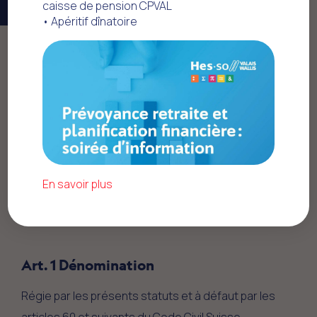
caisse de pension CPVAL
• Apéritif dînatoire
Home
Statuts de l’APHEVs
STATUTS DE L’ASSOCIATION
DU PERSONNEL DES
HAUTES ÉCOLES DU VALAIS
En savoir plus
I. ÉLÉMENTS GÉNÉRAUX
Art. 1 Dénomination
Régie par les présents statuts et à défaut par les
articles 60 et suivants du Code Civil Suisse,