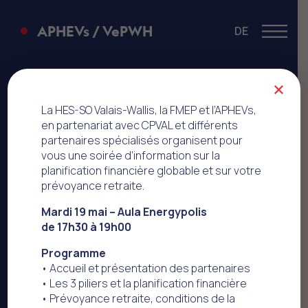
APHEVs / VePWH
DE
Menu
Statuts de
×
l’APHEVs
La HES-SO Valais-Wallis, la FMEP et l’APHEVs,
en partenariat avec CPVAL et différents
partenaires spécialisés organisent pour
vous une soirée d’information sur la
planification financière globable et sur votre
prévoyance retraite.
Mardi 19 mai – Aula Energypolis
de 17h30 à 19h00
Programme
• Accueil et présentation des partenaires
• Les 3 piliers et la planification financière
• Prévoyance retraite, conditions de la