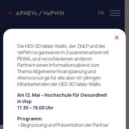
APHEVs / VePWH
FR
Menu
Volvo
×
Die HES-SO Valais-Wallis, der ZMLP und die
VePWH organisieren in Zusammenarbeit mit
PKWAL und verschiedenen anderen
Partnern einen Informationsabend zum
Thema Allgemeine Finanzplanung und
Altersvorsorge für alle über 40-jährigen
Mitarbeitenden der HES-SO Valais-Wallis.
Am 12. Mai – Hochschule für Gesundheit
in Visp
17.30 – 19.00 Uhr
Programm
:
• Begrüssung und Präsentation der Partner