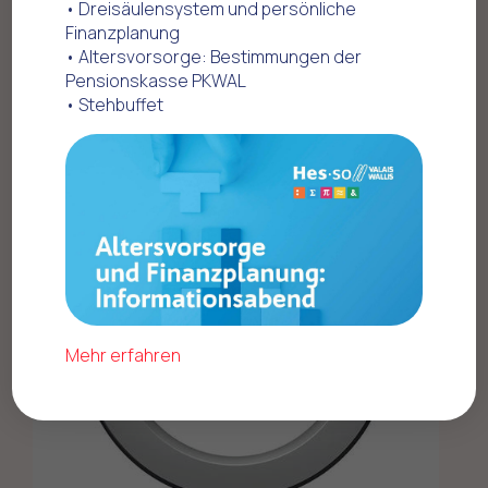
• Dreisäulensystem und persönliche
Finanzplanung
Home
Offres commerciales
• Altersvorsorge: Bestimmungen der
Mobilität - Fahrzeuge
Volvo
Pensionskasse PKWAL
• Stehbuffet
Mehr erfahren