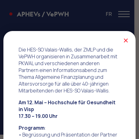
APHEVs / VePWH
FR
Menu
mobility
×
Die HES-SO Valais-Wallis, der ZMLP und die
VePWH organisieren in Zusammenarbeit mit
PKWAL und verschiedenen anderen
Partnern einen Informationsabend zum
Thema Allgemeine Finanzplanung und
Altersvorsorge für alle über 40-jährigen
Mitarbeitenden der HES-SO Valais-Wallis.
Am 12. Mai – Hochschule für Gesundheit
in Visp
17.30 – 19.00 Uhr
Programm
:
• Begrüssung und Präsentation der Partner