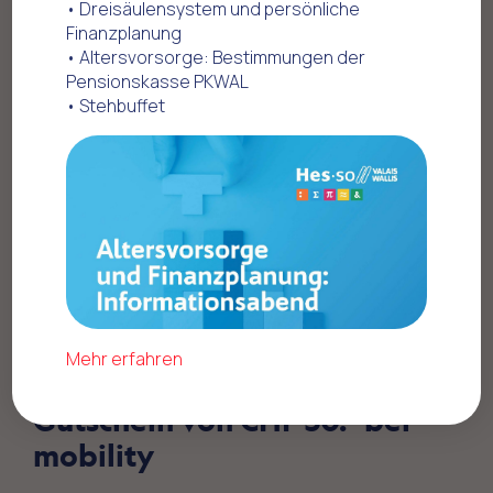
• Dreisäulensystem und persönliche
Finanzplanung
Home
Offres commerciales
• Altersvorsorge: Bestimmungen der
Mobilität - Fahrzeuge
mobility
Pensionskasse PKWAL
• Stehbuffet
Die ZMLP-Mitglieder
Mehr erfahren
profitieren von einem
Gutschein von CHF 30.- bei
mobility