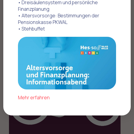
• Dreisäulensystem und persönliche
Finanzplanung
Home
Offres commerciales
• Altersvorsorge: Bestimmungen der
Mobilität - Fahrzeuge
PubliBike
Pensionskasse PKWAL
• Stehbuffet
Mehr erfahren