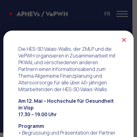
APHEVs / VePWH
FR
Menu
PubliBike
×
Die HES-SO Valais-Wallis, der ZMLP und die
VePWH organisieren in Zusammenarbeit mit
PKWAL und verschiedenen anderen
Partnern einen Informationsabend zum
Thema Allgemeine Finanzplanung und
Altersvorsorge für alle über 40-jährigen
Mitarbeitenden der HES-SO Valais-Wallis.
Am 12. Mai – Hochschule für Gesundheit
in Visp
17.30 – 19.00 Uhr
Programm
:
• Begrüssung und Präsentation der Partner