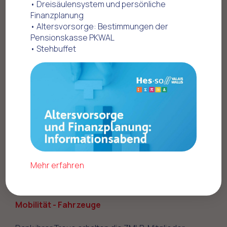
• Dreisäulensystem und persönliche
Finanzplanung
Home
Offres commerciales
• Altersvorsorge: Bestimmungen der
Mobilität - Fahrzeuge
Ford
Pensionskasse PKWAL
• Stehbuffet
Profitieren Sie von einem
Mehr erfahren
Sonderrabatt bei Ford
Mobilität - Fahrzeuge