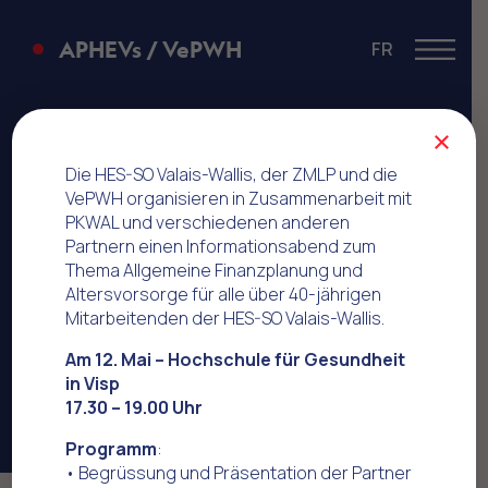
APHEVs / VePWH
FR
Menu
Ford
×
Die HES-SO Valais-Wallis, der ZMLP und die
VePWH organisieren in Zusammenarbeit mit
PKWAL und verschiedenen anderen
Partnern einen Informationsabend zum
Thema Allgemeine Finanzplanung und
Altersvorsorge für alle über 40-jährigen
Mitarbeitenden der HES-SO Valais-Wallis.
Am 12. Mai – Hochschule für Gesundheit
in Visp
17.30 – 19.00 Uhr
Programm
:
• Begrüssung und Präsentation der Partner