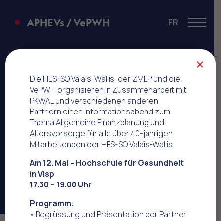
APHEVs / VePWH
FR
Menu
Aquaparc
×
Die HES-SO Valais-Wallis, der ZMLP und die
VePWH organisieren in Zusammenarbeit mit
PKWAL und verschiedenen anderen
Partnern einen Informationsabend zum
Thema Allgemeine Finanzplanung und
Altersvorsorge für alle über 40-jährigen
Mitarbeitenden der HES-SO Valais-Wallis.
Am 12. Mai – Hochschule für Gesundheit
in Visp
17.30 – 19.00 Uhr
Programm
:
• Begrüssung und Präsentation der Partner