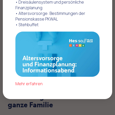
• Dreisäulensystem und persönliche
Finanzplanung
Home
Offres commerciales
• Altersvorsorge: Bestimmungen der
Unterhaltung - Freizeit
Aquaparc
Pensionskasse PKWAL
• Stehbuffet
Mehr erfahren
Sonderangebot für die
ganze Familie