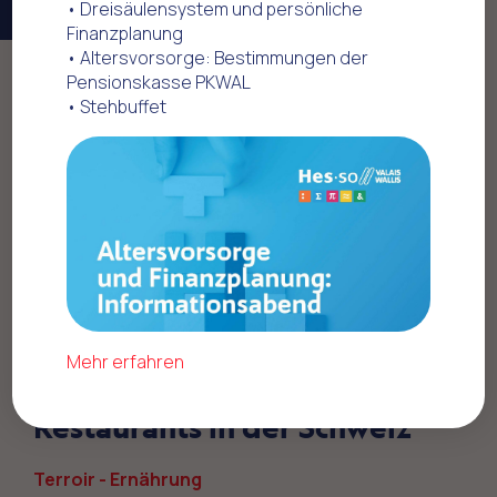
• Dreisäulensystem und persönliche
Finanzplanung
• Altersvorsorge: Bestimmungen der
Pensionskasse PKWAL
Home
Offres commerciales
• Stehbuffet
Terroir - Ernährung
COOP-Restaurants
Mehr erfahren
10% Rabatt in den Coop-
Restaurants in der Schweiz
Terroir - Ernährung