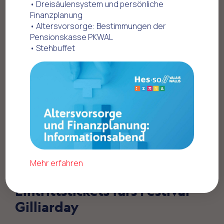
• Dreisäulensystem und persönliche
Finanzplanung
Home
Offres commerciales
• Altersvorsorge: Bestimmungen der
Unterhaltung - Freizeit
Festival Gilliarday
Pensionskasse PKWAL
• Stehbuffet
Mehr erfahren
Ermässigung auf
Eintrittstickets fürs Festival
Gilliarday