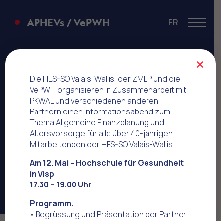
APHEVs / VePWH
FR
Menu
Festival Gilliarday
×
Die HES-SO Valais-Wallis, der ZMLP und die
VePWH organisieren in Zusammenarbeit mit
PKWAL und verschiedenen anderen
Partnern einen Informationsabend zum
Thema Allgemeine Finanzplanung und
Altersvorsorge für alle über 40-jährigen
Mitarbeitenden der HES-SO Valais-Wallis.
Am 12. Mai – Hochschule für Gesundheit
in Visp
17.30 – 19.00 Uhr
Programm
:
• Begrüssung und Präsentation der Partner