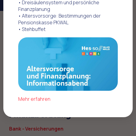
• Dreisäulensystem und persönliche
Finanzplanung
• Altersvorsorge: Bestimmungen der
Pensionskasse PKWAL
Home
Offres commerciales
• Stehbuffet
Bank - Versicherungen
Glauser + Partner Vorsorge AG
Profitieren Sie von 10%
Mehr erfahren
Rabatt auf einer
Finanzberatung
Bank - Versicherungen