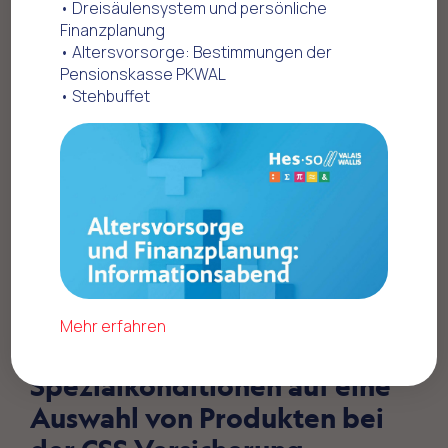
• Dreisäulensystem und persönliche
Finanzplanung
Home
Offres commerciales
• Altersvorsorge: Bestimmungen der
Bank - Versicherungen
CSS Versicherung
Pensionskasse PKWAL
• Stehbuffet
Mehr erfahren
Spezialkonditionen auf eine
Auswahl von Produkten bei