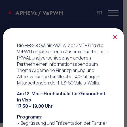
APHEVs / VePWH
FR
Menu
CSS Versicherung
×
Die HES-SO Valais-Wallis, der ZMLP und die
VePWH organisieren in Zusammenarbeit mit
PKWAL und verschiedenen anderen
Partnern einen Informationsabend zum
Thema Allgemeine Finanzplanung und
Altersvorsorge für alle über 40-jährigen
Mitarbeitenden der HES-SO Valais-Wallis.
Am 12. Mai – Hochschule für Gesundheit
in Visp
17.30 – 19.00 Uhr
Programm
:
• Begrüssung und Präsentation der Partner