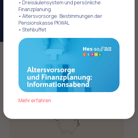
• Dreisäulensystem und persönliche
Finanzplanung
• Altersvorsorge: Bestimmungen der
Pensionskasse PKWAL
• Stehbuffet
Home
Mesures obtenues avec la FMEP
Lohn
Für 2025: Teuerungausgleich und nachträgliche
Anpassung
Mehr erfahren