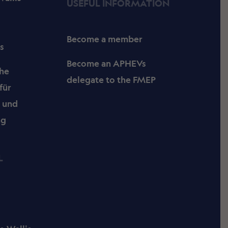
USEFUL INFORMATION
Become a member
s
Become an APHEVs
che
delegate to the FMEP
für
- und
ng
L