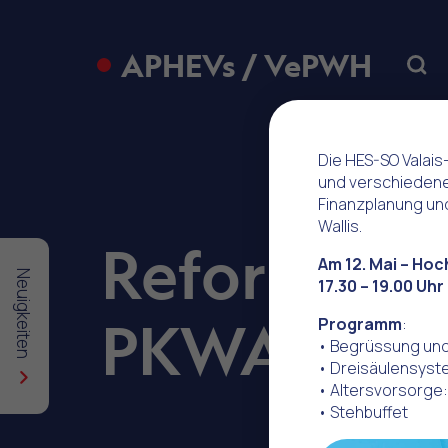
APHEVs / VePWH
Sear
Die HES-SO Valais
und verschiedene
Finanzplanung und
Wallis.
Reform der
Am 12. Mai – Hoc
Neuigkeiten
17.30 – 19.00 Uhr
PKWAL
Programm
:
• Begrüssung und
• Dreisäulensyst
• Altersvorsorg
• Stehbuffet