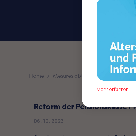
Home
Mesures obtenues avec la FMEP
Mehr erfahren
Reform der Pensionskasse 
06. 10. 2023