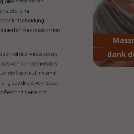
 aller betroffenen
enststelle für
einer Entscheidung
onierten Personals in den
eanteil des Verlustes an
er das von den Gemeinden
lust darf sich auf maximal
lung des direkt vom Staat
n Personals erreicht.