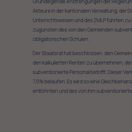
Grundlegende Anstrengungen der Regierung,
Akteure in der kantonalen Verwaltung, der Di
Unterrichtswesen und des ZMLP führten zu 
zugunsten des von den Gemeinden subventi
obligatorischen Schulen.
Der Staatsrat hat beschlossen, den Gemeind
den kalkulierten Renten zu übernehmen, d
subventionierte Personal betrifft. Dieser Ver
7,5% belaufen. Es wird so eine Gleichbehand
entlöhnten und des von ihm subventionierte