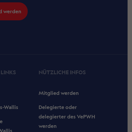
d werden
 LINKS
NÜTZLICHE INFOS
Mitglied werden
s-Wallis
Delegierte oder
delegierter des VePWH
e
werden
allis