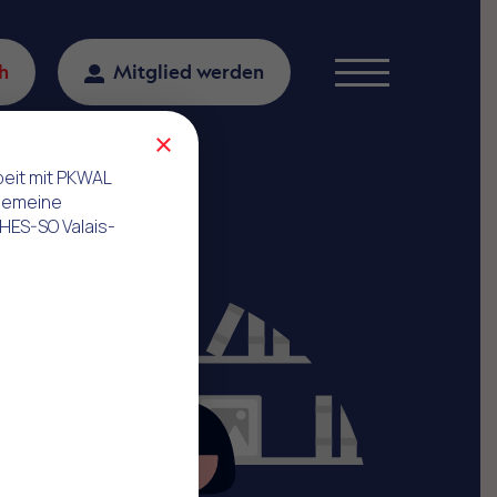
h
Mitglied werden
Menu
×
beit mit PKWAL
gemeine
 HES-SO Valais-