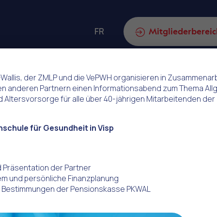
FR
ch
Mitgliederbereic
-Wallis, der ZMLP und die VePWH organisieren in Zusammenar
n anderen Partnern einen Informationsabend zum Thema All
 Altersvorsorge für alle über 40-jährigen Mitarbeitenden der
 Pensionskasse
hschule für Gesundheit in Visp
 Präsentation der Partner
em und persönliche Finanzplanung
e: Bestimmungen der Pensionskasse PKWAL