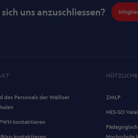
, sich uns anzuschliessen?
Mitglie
AKT
NÜTZLICHE
 des Personals der Walliser
ZMLP
hulen
HES-SO Valai
PWH kontaktieren
Pädagogisch
-Büro kontaktieren
Hochschule W